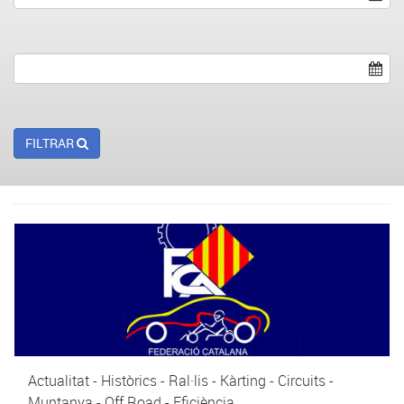
FILTRAR
Actualitat - Històrics - Ral·lis - Kàrting - Circuits -
Muntanya - Off Road - Eficiència