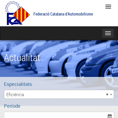
Feder
Catal
Federació Catalana d'Automobilisme
d'Aut
Catego
Actualitat
Especialitats
Eficiència
×
Període