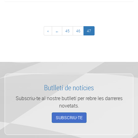
«
←
45
46
47
Butlletí de notícies
Subscriu-te al nostre butlletí per rebre les darreres
novetats.
SUBSCRIU-TE