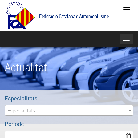
Feder
Catal
Federació Catalana d'Automobilisme
d'Aut
Catego
Actualitat
Especialitats
Especialitats
Període