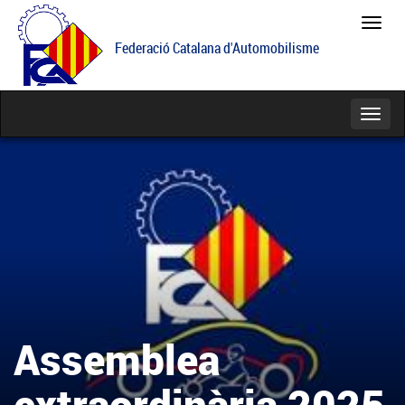
Feder
Catal
Federació Catalana d'Automobilisme
d'Aut
Catego
Assemblea
extraordinària 2025