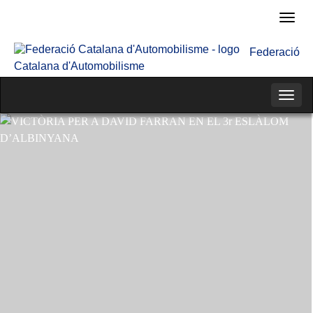
Fede
Cata
Federació
d'Au
Catalana d'Automobilisme
Categ