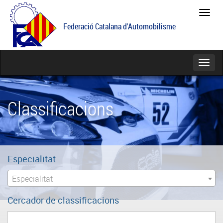
Feder
Catal
Federació Catalana d'Automobilisme
d'Aut
Catego
Classificacions
Especialitat
Especialitat
Cercador de classificacions