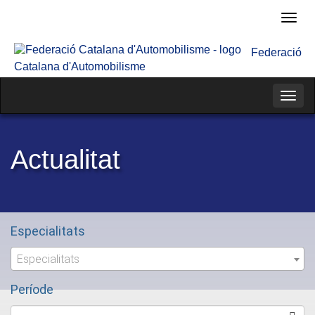
Fede
Cata
Federació
d'Au
Catalana d'Automobilisme
Categ
Actualitat
Especialitats
Especialitats
Període