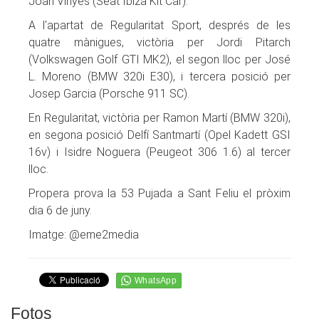
Joan Vinyes (Seat Ibiza Kit Car).
A l'apartat de Regularitat Sport, després de les
quatre mànigues, victòria per Jordi Pitarch
(Volkswagen Golf GTI MK2), el segon lloc per José
L. Moreno (BMW 320i E30), i tercera posició per
Josep Garcia (Porsche 911 SC).
En Regularitat, victòria per Ramon Martí (BMW 320i),
en segona posició Delfí Santmartí (Opel Kadett GSI
16v) i Isidre Noguera (Peugeot 306 1.6) al tercer
lloc.
Propera prova la 53 Pujada a Sant Feliu el pròxim
dia 6 de juny.
Imatge: @eme2media
Fotos