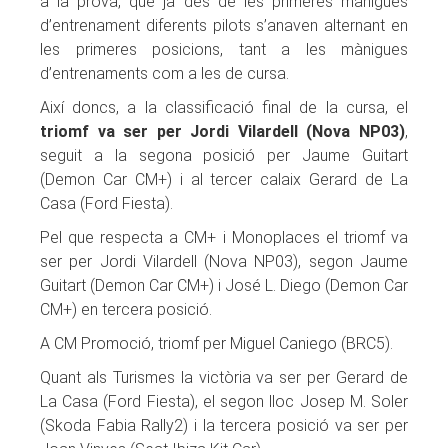
a la prova, que ja des de les primeres mànigues
d’entrenament diferents pilots s’anaven alternant en
les primeres posicions, tant a les mànigues
d’entrenaments com a les de cursa.
Així doncs, a la classificació final de la cursa, el
triomf va ser per Jordi Vilardell (Nova NP03)
,
seguit a la segona posició per Jaume Guitart
(Demon Car CM+) i al tercer calaix Gerard de La
Casa (Ford Fiesta).
Pel que respecta a CM+ i Monoplaces el triomf va
ser per Jordi Vilardell (Nova NP03), segon Jaume
Guitart (Demon Car CM+) i José L. Diego (Demon Car
CM+) en tercera posició.
A CM Promoció, triomf per Miguel Caniego (BRC5).
Quant als Turismes la victòria va ser per Gerard de
La Casa (Ford Fiesta), el segon lloc Josep M. Soler
(Skoda Fabia Rally2) i la tercera posició va ser per