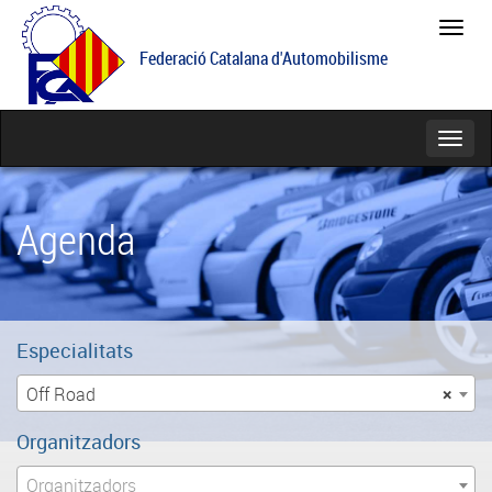
Feder
Catal
Federació Catalana d'Automobilisme
d'Aut
Catego
Agenda
Especialitats
Off Road
×
Organitzadors
Organitzadors